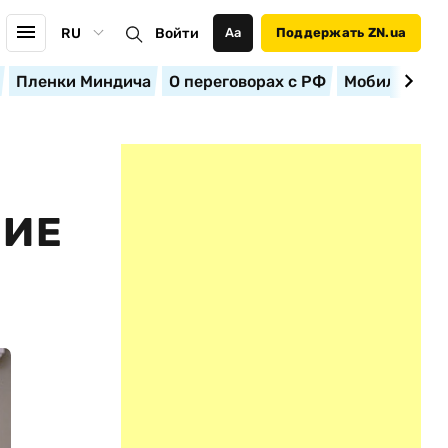
RU
Войти
Аа
Поддержать ZN.ua
Пленки Миндича
О переговорах с РФ
Мобилизация
НИЕ