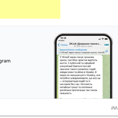
egram