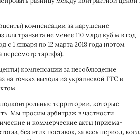
нсировать разницу между контрактной ценой 
роценты) компенсации за нарушение
з для транзита не менее 110 млрд куб м в год
д с 1 января по 12 марта 2018 года (потом
а пересмотр тарифа).
оценты) компенсации за несоблюдение
аз на точках выхода из украинской ГТС в
ктом.
 неподконтрольные территории, которые
ть. Мы просим арбитраж в частности
нические и коммерческие акты (приема-
огаз, без этих поставок, за весь период, когд