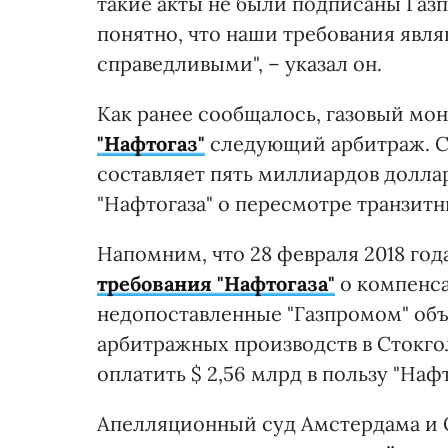
такие акты не были подписаны Газ
понятно, что наши требования явл
справедливыми", – указал он.
Как ранее сообщалось, газовый мо
"Нафтогаз"
следующий арбитраж. С
составляет пять миллиардов доллар
"Нафтогаза" о пересмотре транзитн
Напомним, что 28 февраля 2018 год
требования "Нафтогаза
"
о компенса
недопоставленные "Газпромом" объе
арбитражных производств в Стокг
оплатить $ 2,56 млрд в пользу "Нафт
Апелляционный суд Амстердама и 