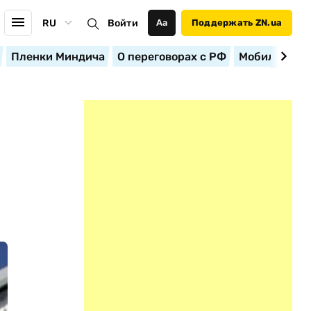
RU
Войти
Аа
Поддержать ZN.ua
Пленки Миндича
О переговорах с РФ
Мобилизация