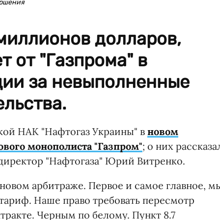
ершения
 миллионов долларов,
т от "Газпрома" в
ции за невыполненные
льства.
кой НАК "Нафтогаз Украины" в
новом
ового монополиста "Газпром"
; о них рассказа
иректор "Нафтогаза" Юрий Витренко.
новом арбитраже. Первое и самое главное, м
тариф. Наше право требовать пересмотр
ракте. Черным по белому. Пункт 8.7