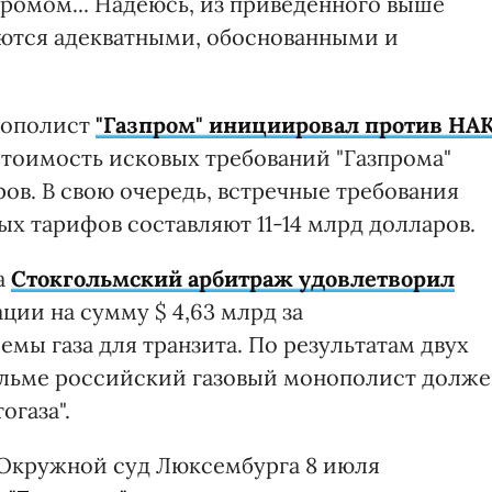
промом... Надеюсь, из приведенного выше
яются адекватными, обоснованными и
нополист
"Газпром" инициировал против НА
тоимость исковых требований "Газпрома"
ов. В свою очередь, встречные требования
ых тарифов составляют 11-14 млрд долларов.
а
Стокгольмский арбитраж удовлетворил
ции на сумму $ 4,63 млрд за
мы газа для транзита. По результатам двух
ольме российский газовый монополист долже
огаза".
Окружной суд Люксембурга 8 июля