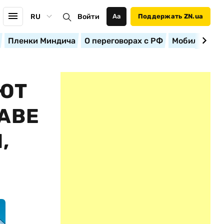
RU
Войти
Аа
Поддержать ZN.ua
Пленки Миндича
О переговорах с РФ
Мобилизация
ЮТ
РАВЕ
,