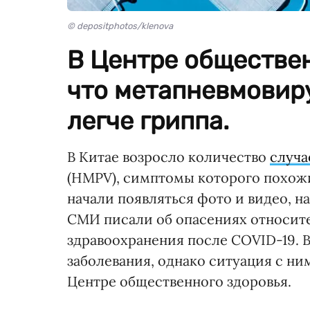
© depositphotos/klenova
В Центре обществен
что метапневмовир
легче гриппа.
В Китае возросло количество
случа
(HMPV), симптомы которого похожи
начали появляться фото и видео, 
СМИ писали об опасениях относите
здравоохранения после COVID-19. 
заболевания, однако ситуация с н
Центре общественного здоровья.