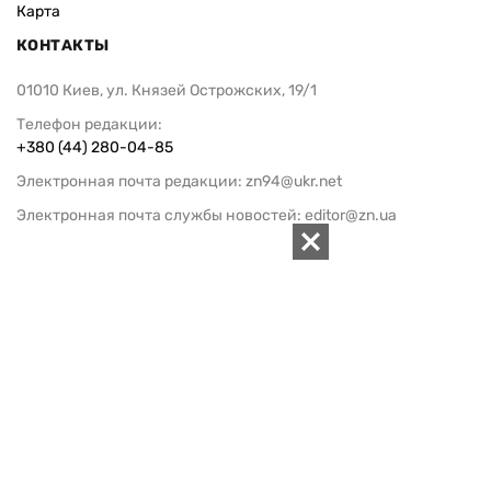
Карта
КОНТАКТЫ
01010 Киев, ул. Князей Острожских, 19/1
Телефон редакции:
+380 (44) 280-04-85
Электронная почта редакции:
zn94@ukr.net
Электронная почта службы новостей:
editor@zn.ua
СОЦСЕТИ
ПОДДЕРЖАТЬ ZN.UA
Поддержать независимую
журналистику!
ЗЕРКАЛО НЕДЕЛИ