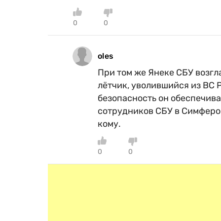
0
0
oles
При том же Янеке СБУ возгл
лётчик, уволившийся из ВС Р
безопасность он обеспечива
сотрудников СБУ в Симфероп
кому.
0
0