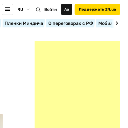
RU
Войти
Аа
Поддержать ZN.ua
Пленки Миндича
О переговорах с РФ
Мобилизация