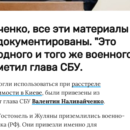
енко, все эти материалы
документированы. "Это
одного и того же военног
метил глава СБУ.
огли использоваться при
расстреле
мости в Киеве
, были привезены из
т глава СБУ
Валентин Наливайченко
.
ы Гостомель и Жуляны приземлились военно-
ка (РФ). Они привезли именно для