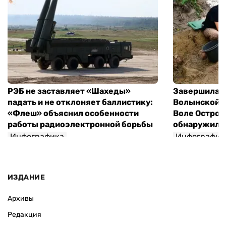
РЭБ не заставляет «Шахеды»
Завершилась
падать и не отклоняет баллистику:
Волынской т
«Флеш» объяснил особенности
Воле Остров
работы радиоэлектронной борьбы
обнаружили 
Инфографика
Инфографик
ИЗДАНИЕ
Архивы
Редакция