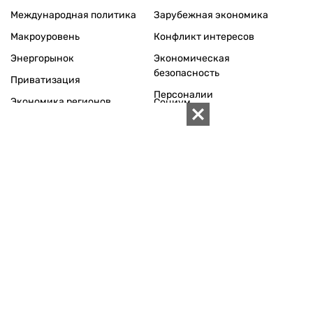
Международная политика
Зарубежная экономика
Макроуровень
Конфликт интересов
Энергорынок
Экономическая
безопасность
Приватизация
Персоналии
Экономика регионов
Социум
Наука
История
Технологии
Круг семьи
Среда обитания
Туризм
Церковь
Собственность
Культура
Использование материалов «ZN.UA» разрешается при
условии ссылки на «ZN.UA».
Для интернет-изданий обязательна прямая, открытая для
поисковых систем, гиперссылка в первом абзаце на