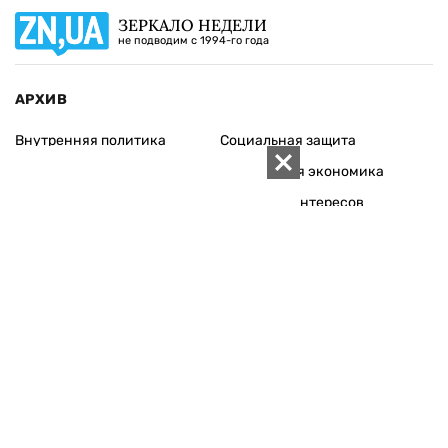
ЗЕРКАЛО НЕДЕЛИ
не подводим с 1994-го года
АРХИВ
Внутренняя политика
Социальная защита
Международная политика
Зарубежная экономика
Макроуровень
Конфликт интересов
Энергорынок
Экономическая
безопасность
Приватизация
Персоналии
Экономика регионов
Социум
Наука
История
Технологии
Круг семьи
Среда обитания
Туризм
Церковь
Собственность