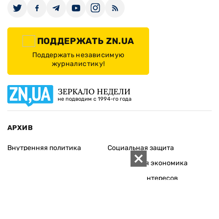
ПОДДЕРЖАТЬ ZN.UA
Поддержать независимую
журналистику!
ЗЕРКАЛО НЕДЕЛИ
не подводим с 1994-го года
АРХИВ
Внутренняя политика
Социальная защита
Международная политика
Зарубежная экономика
Макроуровень
Конфликт интересов
Энергорынок
Экономическая
безопасность
Приватизация
Персоналии