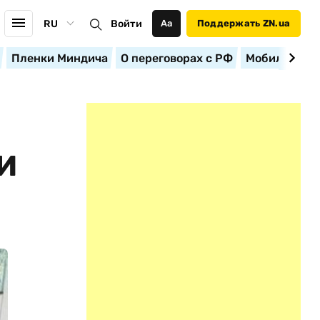
RU
Войти
Аа
Поддержать ZN.ua
Пленки Миндича
О переговорах с РФ
Мобилизация
И