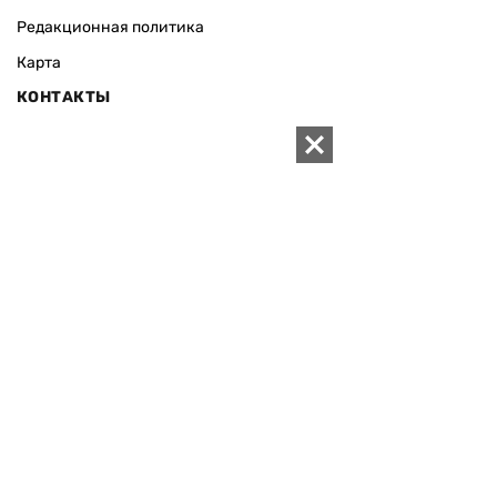
Редакционная политика
Карта
КОНТАКТЫ
01010 Киев, ул. Князей Острожских, 19/1
Телефон редакции:
+380 (44) 280-04-85
Электронная почта редакции:
zn94@ukr.net
Электронная почта службы новостей:
editor@zn.ua
СОЦСЕТИ
ПОДДЕРЖАТЬ ZN.UA
Поддержать независимую
журналистику!