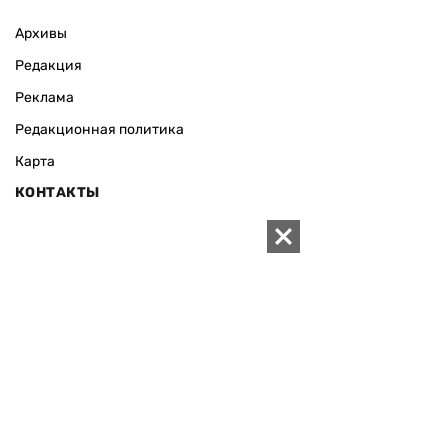
Архивы
Редакция
Реклама
Редакционная политика
Карта
КОНТАКТЫ
01010 Киев, ул. Князей Острожских, 19/1
Телефон редакции:
+380 (44) 280-04-85
Электронная почта редакции:
zn94@ukr.net
Электронная почта службы новостей:
editor@zn.ua
СОЦСЕТИ