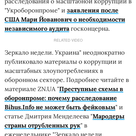
расследования о масштабной коррупции в
"Укроборонпроме" и
заявления после
США Мари Йованович о необходимости
независимого аудита
госконцерна.
RELATED VIDEO
Зеркало недели. Украина" неоднократно
публиковало материалы о коррупции и
масштабных злоупотреблениях в
оборонном секторе. Подробнее читайте в
материале ZN.UA "
Преступные схемы в
оборонпроме: почему расследование
Bihus.Info не может быть фейковым
" и
статье Дмитрия Менделеева "
Мародеры
страны отрубленных рук
" в
еженедельнике "Зеркало недели.