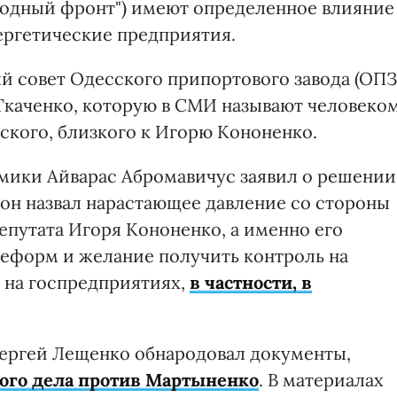
родный фронт") имеют определенное влияние
ергетические предприятия.
ый совет Одесского припортового завода (ОПЗ
Ткаченко, которую в СМИ называют человеко
ского, близкого к Игорю Кононенко.
омики Айварас Абромавичус заявил о решении
н он назвал нарастающее давление со стороны
епутата Игоря Кононенко, а именно его
еформ и желание получить контроль на
 на госпредприятиях,
в частности, в
Сергей Лещенко обнародовал документы,
ого дела против Мартыненко
. В материалах