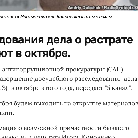
частности Мартыненко или Кононенко к этим схемам
дования дела о растрате
т в октябре.
 антикоррупционной прокуратуры (САП)
авершение досудебного расследования "дела
)" в октябре этого года, передает "5 канал"
.
тября будем выходить на открытие материало
цкий.
рмация о возможной причастности бывшего
ыненко или депутата Игоря Кононенко