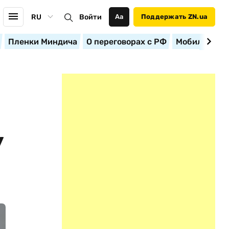
RU
Войти
Аа
Поддержать ZN.ua
Пленки Миндича
О переговорах с РФ
Мобилизация
У