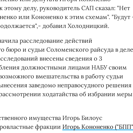
к этому делу, руководитель САП сказал: "Нет
енко или Кононенко к этим схемам". "Будут 
родолжается",- добавил Холодницкий.
начила расследование действий
 бюро и судьи Соломенского райсуда в дел
сследований внесены сведения о 3
ребления должностными лицами НАБУ своим
озможного вмешательства в работу судьи
вынесения заведомо неправосудного решения
рассмотрении ходатайства об избрании меры
ственного имущества Игорь Билоус
провластные фракции
Игорь Кононенко ("БПП"