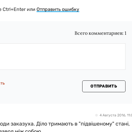
 Ctrl+Enter или
Отправить ошибку
Всего комментариев:
1
сть
ОТПРАВИТЬ
4 Августа 2016, 11:
оди заказуха. Діло тримають в "підвішеному" стані,
 завод між собою