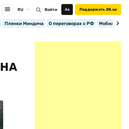
RU
Войти
Аа
Поддержать ZN.ua
Пленки Миндича
О переговорах с РФ
Мобилизация
ЕНА