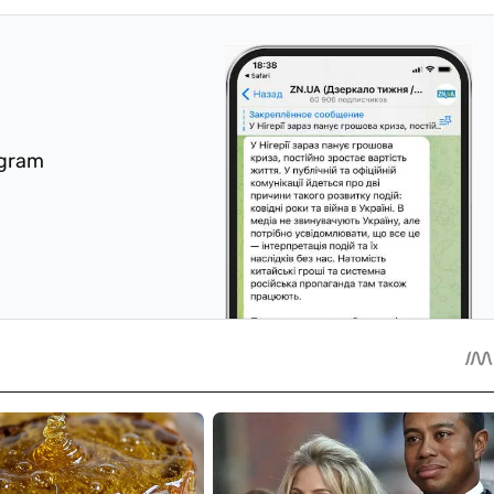
egram