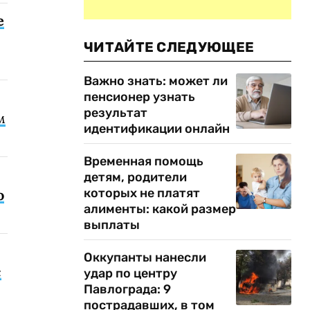
е
ЧИТАЙТЕ СЛЕДУЮЩЕЕ
Важно знать: может ли
пенсионер узнать
результат
м
идентификации онлайн
Временная помощь
детям, родители
которых не платят
о
алименты: какой размер
выплаты
Оккупанты нанесли
с
удар по центру
Павлограда: 9
пострадавших, в том