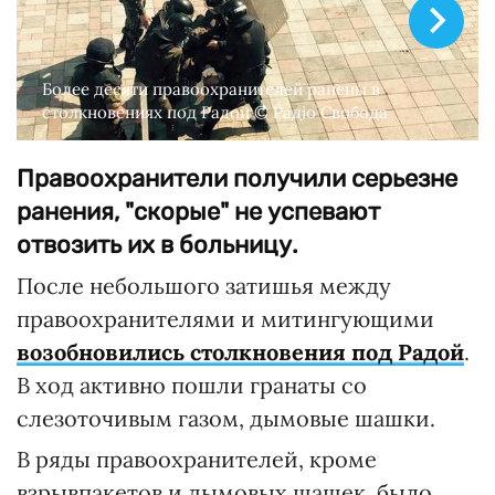
Более десяти правоохранителей ранены в
столкновениях под Радой © Радіо Свобода
Правоохранители получили серьезне
ранения, "скорые" не успевают
отвозить их в больницу.
После небольшого затишья между
правоохранителями и митингующими
возобновились столкновения под Радой
.
В ход активно пошли гранаты со
слезоточивым газом, дымовые шашки.
В ряды правоохранителей, кроме
взрывпакетов и дымовых шашек, было