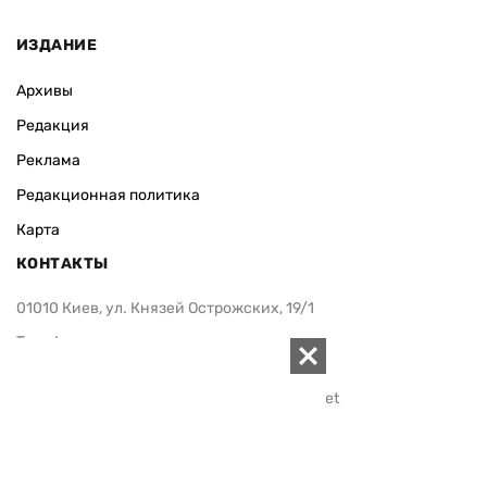
ИЗДАНИЕ
Архивы
Редакция
Реклама
Редакционная политика
Карта
КОНТАКТЫ
01010 Киев, ул. Князей Острожских, 19/1
Телефон редакции:
+380 (44) 280-04-85
Электронная почта редакции:
zn94@ukr.net
Электронная почта службы новостей:
editor@zn.ua
СОЦСЕТИ