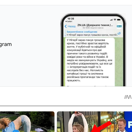
egram