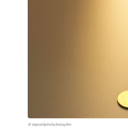
© depositphoto/eskaylim