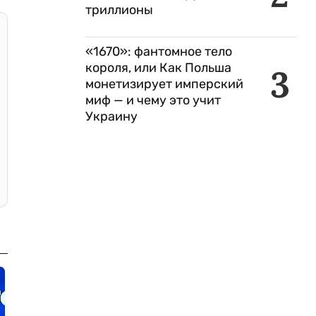
триллионы
«1670»: фантомное тело
короля, или Как Польша
3
монетизирует имперский
миф — и чему это учит
Украину