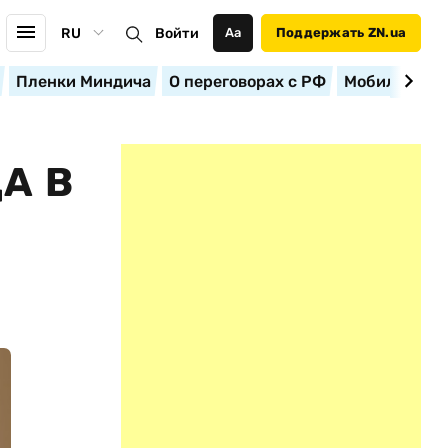
RU
Войти
Аа
Поддержать ZN.ua
Пленки Миндича
О переговорах с РФ
Мобилизация
А В