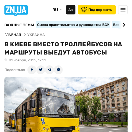
RU
Аа
Поддержать
Смена правительства и руководства ВСУ
Вступление
ВАЖНЫЕ ТЕМЫ
ГЛАВНАЯ
УКРАИНА
В КИЕВЕ ВМЕСТО ТРОЛЛЕЙБУСОВ НА
МАРШРУТЫ ВЫЕДУТ АВТОБУСЫ
01 ноября, 2022, 17:21
Поделиться