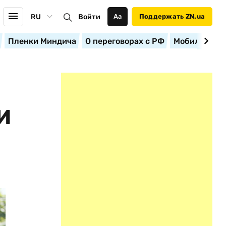
RU
Войти
Аа
Поддержать ZN.ua
Пленки Миндича
О переговорах с РФ
Мобилизация
И