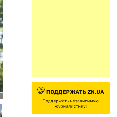
ПОДДЕРЖАТЬ ZN.UA
Луиджи рядом с памятником © kievcity.gov.ua
Поддержать независимую
журналистику!