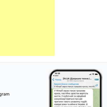
egram