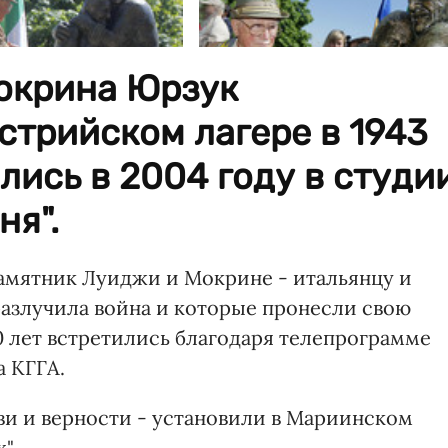
окрина Юрзук
стрийском лагере в 1943
лись в 2004 году в студи
ня".
памятник Луиджи и Мокрине - итальянцу и
разлучила война и которые пронесли свою
0 лет встретились благодаря телепрограмме
а КГГА.
и и верности - установили в Мариинском
".