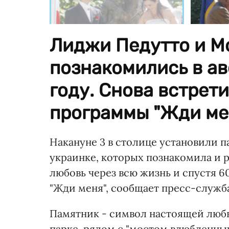
Лиджи Педутто и М
познакомились в ав
году. Снова встрети
программы "Жди ме
Накануне 3 в столице установили 
украинке, которых познакомила и 
любовь через всю жизнь и спустя 6
"Жди меня", сообщает пресс-служб
Памятник - символ настоящей любв
парке, рядом с "мостом влюбленных