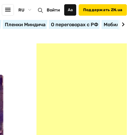
RU
Войти
Аа
Поддержать ZN.ua
Пленки Миндича
О переговорах с РФ
Мобилизация