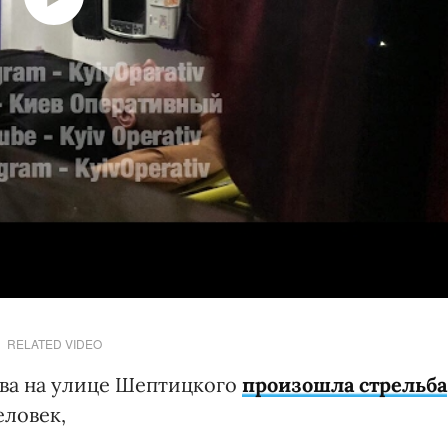
RELATED VIDEO
ева на улице Шептицкого
произошла стрельба
еловек,