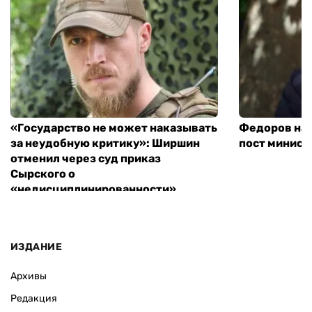
«Государство не может наказывать
Федоров над
за неудобную критику»: Ширшин
пост минист
отменил через суд приказ
Сырского о
«недисциплинированности»
ИЗДАНИЕ
Архивы
Редакция