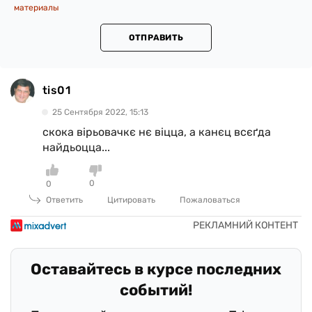
материалы
ОТПРАВИТЬ
tis01
25 Сентября 2022, 15:13
скока вірьовачкє нє віцца, а канєц всєґда
найдьоцца...
0
0
Ответить
Цитировать
Пожаловаться
Оставайтесь в курсе последних
событий!