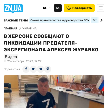
RU
Аа
Поддержать
Смена правительства и руководства ВСУ
Вступление
ВАЖНЫЕ ТЕМЫ
ГЛАВНАЯ
УКРАИНА
В ХЕРСОНЕ СООБЩАЮТ О
ЛИКВИДАЦИИ ПРЕДАТЕЛЯ-
ЭКСРЕГИОНАЛА АЛЕКСЕЯ ЖУРАВКО
Видео
25 сентября, 2022, 12:29
Поделиться