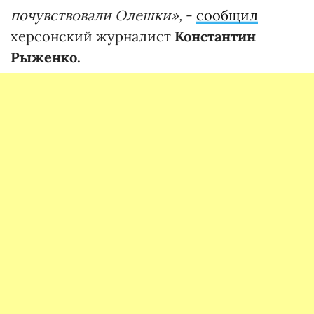
почувствовали Олешки»,
-
сообщил
херсонский журналист
Константин
Рыженко.