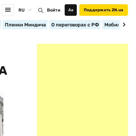
RU
Войти
Аа
Поддержать ZN.ua
Пленки Миндича
О переговорах с РФ
Мобилизация
А