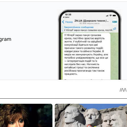
egram