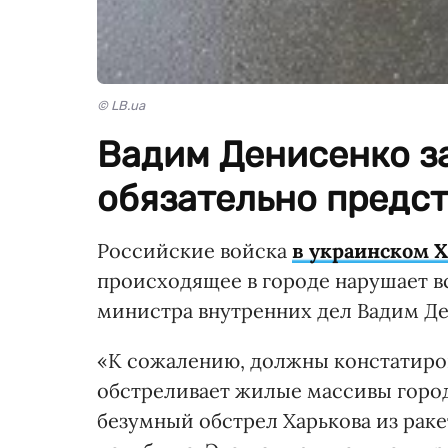
© LB.ua
Вадим Денисенко за
обязательно предст
Российские войска
в украинском 
происходящее в городе нарушает вс
министра внутренних дел Вадим Д
«К сожалению, должны констатиров
обстреливает жилые массивы город
безумный обстрел Харькова из раке