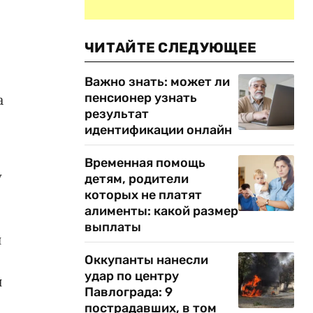
ЧИТАЙТЕ СЛЕДУЮЩЕЕ
Важно знать: может ли
пенсионер узнать
а
результат
идентификации онлайн
Временная помощь
у
детям, родители
которых не платят
алименты: какой размер
выплаты
н
Оккупанты нанесли
удар по центру
й
Павлограда: 9
пострадавших, в том