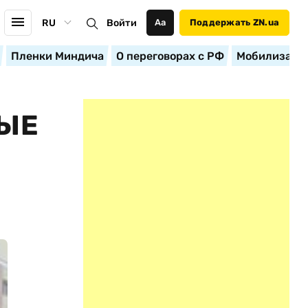
RU
Войти
Аа
Поддержать ZN.ua
Пленки Миндича
О переговорах с РФ
Мобилизация
ЫЕ