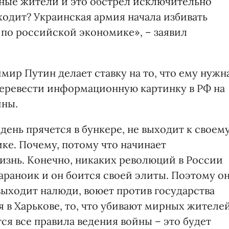
ные жители и это обстрел исключительно
ходит? Украинская армия начала избивать
ь по российской экономике», – заявил
имир Путин делает ставку на то, что ему нужн
перевести информационную картинку в РФ на
ины.
ень прячется в бункере, не выходит к своем
ике. Почему, потому что начинает
изнь. Конечно, никаких революций в России
араноик и он боится своей элиты. Поэтому о
 выходит налюди, воюет против государства
ня в Харькове, то, что убивают мирных жителе
ся все правила ведения войны – это будет