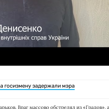
за госизмену задержали мэра
рьков. Враг массово обстрелял из «Градов», 