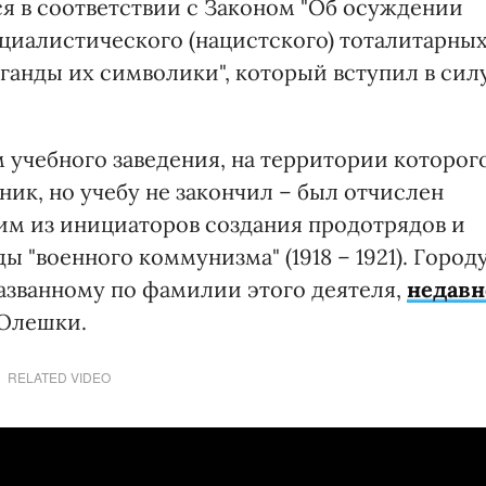
я в соответствии с Законом "Об осуждении
циалистического (нацистского) тоталитарны
ганды их символики", который вступил в сил
 учебного заведения, на территории которог
ик, но учебу не закончил – был отчислен
ним из инициаторов создания продотрядов и
 "военного коммунизма" (1918 – 1921). Город
названному по фамилии этого деятеля,
недавн
Олешки.
RELATED VIDEO