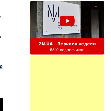
х
у
о
ZN.UA - Зеркало недели
5610 подписчиков
у
о