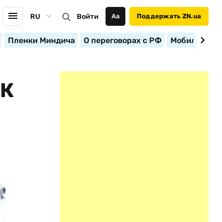
RU
Войти
Аа
Поддержать ZN.ua
Пленки Миндича
О переговорах с РФ
Мобилизация
ИК