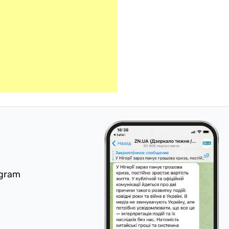
egram