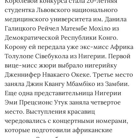
Королевой конкурса стала 20-летняя
студентка Львовского национального
медицинского университета им. Данила
Галицкого Рейчел Матембе Мохіло из
Демократической Республики Конго.
Корону ей передала уже экс-мисс Африка
Толулопе Сівебукола из Нигерии. Первой
вице-мисс жюри выбрало нигерийку
Дженнифер Нвакаего Океке. Третье место
заняла Джин Квангу Мбамбіко из Замбии.
Еще одна представительница Нигерии
Эми Прецсионс Утук заняла четвертое
место. Выступления красавиц
чередовались с концертными номерами,
которые подготовили африканские