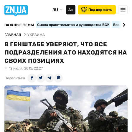
RU
Аа
Поддержать
Смена правительства и руководства ВСУ
Вступление
ВАЖНЫЕ ТЕМЫ
ГЛАВНАЯ
УКРАИНА
В ГЕНШТАБЕ УВЕРЯЮТ, ЧТО ВСЕ
ПОДРАЗДЕЛЕНИЯ АТО НАХОДЯТСЯ НА
СВОИХ ПОЗИЦИЯХ
12 июля, 2015, 22:27
Поделиться