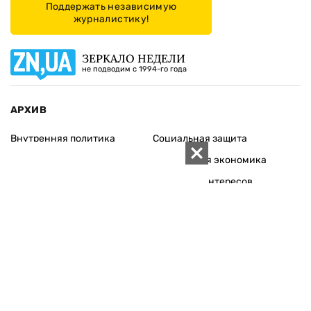
Поддержать независимую
журналистику!
ЗЕРКАЛО НЕДЕЛИ
не подводим с 1994-го года
АРХИВ
Внутренняя политика
Социальная защита
Международная политика
Зарубежная экономика
Макроуровень
Конфликт интересов
Энергорынок
Экономическая
безопасность
Приватизация
Персоналии
Экономика регионов
Социум
Наука
История
Технологии
Круг семьи
Среда обитания