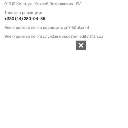
01010 Киев, ул. Князей Острожских, 19/1
Телефон редакции:
+380 (44) 280-04-85
Электронная почта редакции:
zn94@ukr.net
Электронная почта службы новостей:
editor@zn.ua
СОЦСЕТИ
ПОДДЕРЖАТЬ ZN.UA
Поддержать независимую
журналистику!
ЗЕРКАЛО НЕДЕЛИ
не подводим с 1994-го года
АРХИВ