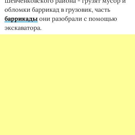
Шевченковского района - грузят мусор и
обломки баррикад в грузовик, часть
баррикады
они разобрали с помощью
экскаватора.