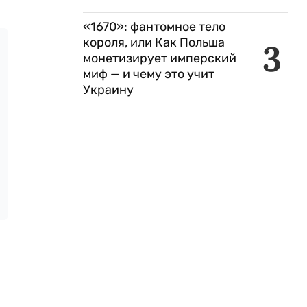
«1670»: фантомное тело
короля, или Как Польша
3
монетизирует имперский
миф — и чему это учит
Украину