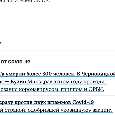
ля читателей ZN.UA.
ОТ COVID-19
d'а умерли более 300 человек. В Черновицко
г — Кузин
Минздрав в этом году проводит
левания коронавирусом, гриппом и ОРВИ.
сразу против двух штаммов Covid-19
ой страной, одобрившей «ковидную» вакцину