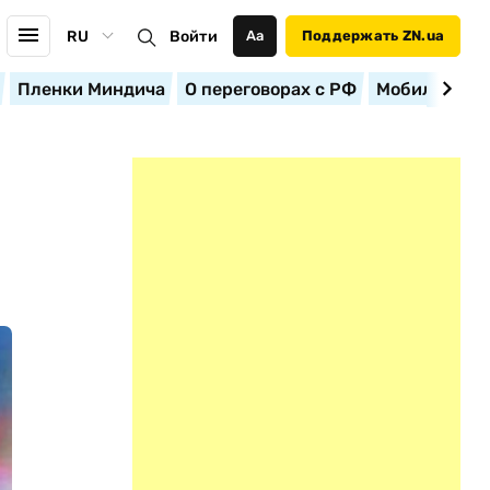
RU
Войти
Аа
Поддержать ZN.ua
Пленки Миндича
О переговорах с РФ
Мобилизация