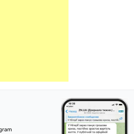
egram