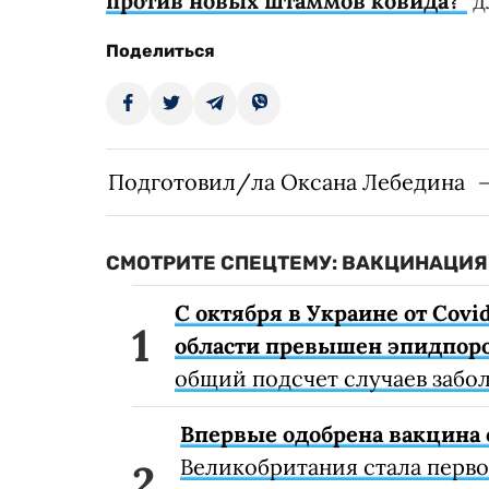
против новых штаммов ковида?"
д
Поделиться
Подготовил/ла Оксана Лебедина
СМОТРИТЕ СПЕЦТЕМУ: ВАКЦИНАЦИЯ 
С октября в Украине от Covi
области превышен эпидпоро
общий подсчет случаев забо
Впервые одобрена вакцина 
Великобритания стала перв