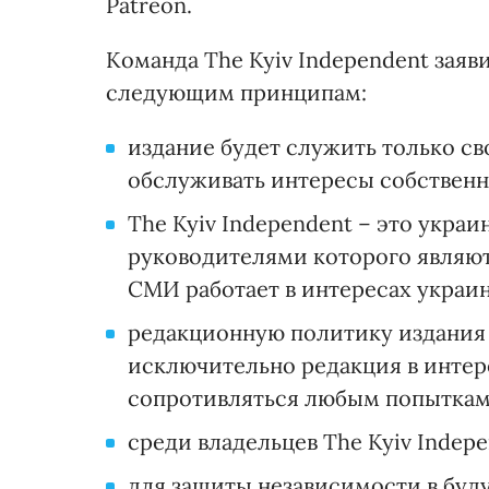
Patreon.
Команда The Kyiv Independent заяви
следующим принципам:
издание будет служить только св
обслуживать интересы собственни
The Kyiv Independent – это укра
руководителями которого являю
СМИ работает в интересах украин
редакционную политику издания 
исключительно редакция в интер
сопротивляться любым попыткам
среди владельцев The Kyiv Indep
для защиты независимости в буд