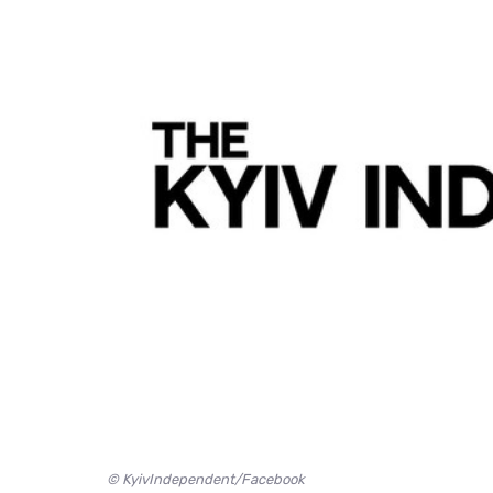
© KyivIndependent/Facebook