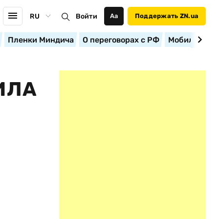
RU
Войти
Аа
Поддержать ZN.ua
Пленки Миндича
О переговорах с РФ
Мобилизация
ИЛА