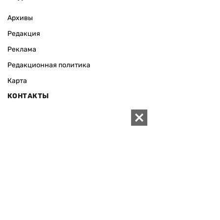
Архивы
Редакция
Реклама
Редакционная политика
Карта
КОНТАКТЫ
01010 Киев, ул. Князей Острожских, 19/1
Телефон редакции:
+380 (44) 280-04-85
Электронная почта редакции:
zn94@ukr.net
Электронная почта службы новостей:
editor@zn.ua
СОЦСЕТИ