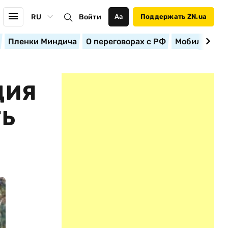
RU
Войти
Аа
Поддержать ZN.ua
Пленки Миндича
О переговорах с РФ
Мобилизация
ЦИЯ
ТЬ