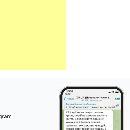
egram