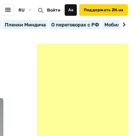
RU
Войти
Аа
Поддержать ZN.ua
Пленки Миндича
О переговорах с РФ
Мобилизация