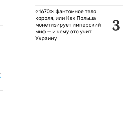
«1670»: фантомное тело
короля, или Как Польша
3
монетизирует имперский
миф — и чему это учит
Украину
т