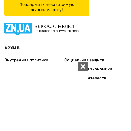
Поддержать независимую
журналистику!
ЗЕРКАЛО НЕДЕЛИ
не подводим с 1994-го года
АРХИВ
Внутренняя политика
Социальная защита
Международная политика
Зарубежная экономика
Макроуровень
Конфликт интересов
Энергорынок
Экономическая
безопасность
Приватизация
Персоналии
Экономика регионов
Социум
Наука
История
Технологии
Круг семьи