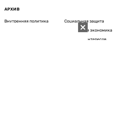
АРХИВ
Внутренняя политика
Социальная защита
Международная политика
Зарубежная экономика
Макроуровень
Конфликт интересов
Энергорынок
Экономическая
безопасность
Приватизация
Персоналии
Экономика регионов
Социум
Наука
История
Технологии
Круг семьи
Среда обитания
Туризм
Церковь
Собственность
Культура