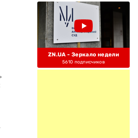
о
ZN.UA - Зеркало недели
5610 подписчиков
ь
и
т