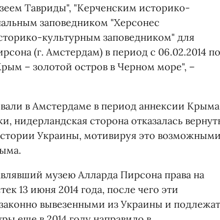
зеем Тавриды", "Керченским историко-
нальным заповедником "Херсонес
историко-культурным заповедником" для
сона (г. Амстердам) в период с 06.02.2014 п
"Крым – золотой остров в Черном море", –
вали в Амстердаме в период аннексии Крыма
и, нидерландская сторона отказалась вернут
стории Украины, мотивируя это возможным
ыма.
тавлявший музею Алларда Пирсона права на
ек 13 июня 2014 года, после чего эти
законно вывезенными из Украины и подлежа
ы еще в 2014 году направило в