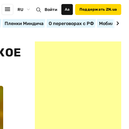
RU
Войти
Аа
Поддержать ZN.ua
Пленки Миндича
О переговорах с РФ
Мобилизация
КОЕ