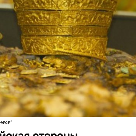
ифов"
ийская стороны