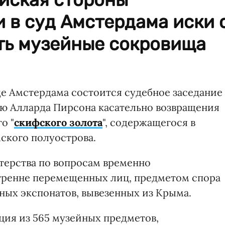
 в суд Амстердама иски 
ть музейные сокровища
де Амстердама состоится судебное заседание
зею Алларда Пирсона касательно возвращения
о "
скифского золота
", содержащегося в
ского полуострова.
терства по вопросам временно
тренне перемещенных лиц, предметом спора
ных экспонатов, вывезенных из Крыма.
ция из 565 музейных предметов,