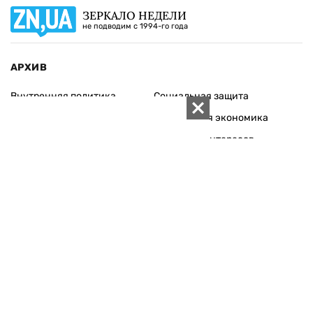
ЗЕРКАЛО НЕДЕЛИ
не подводим с 1994-го года
АРХИВ
Внутренняя политика
Социальная защита
Международная политика
Зарубежная экономика
Макроуровень
Конфликт интересов
Энергорынок
Экономическая
безопасность
Приватизация
Персоналии
Экономика регионов
Социум
Наука
История
Технологии
Круг семьи
Среда обитания
Туризм
Церковь
Собственность
Культура