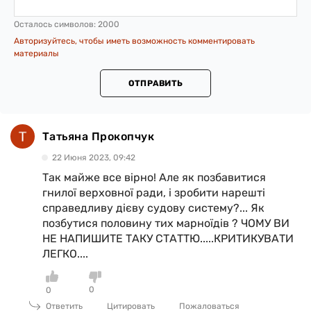
Осталось символов:
2000
Авторизуйтесь, чтобы иметь возможность комментировать
материалы
ОТПРАВИТЬ
Татьяна Прокопчук
22 Июня 2023, 09:42
Так майже все вірно! Але як позбавитися
гнилої верховної ради, і зробити нарешті
справедливу дієву судову систему?... Як
позбутися половину тих марноїдів ? ЧОМУ ВИ
НЕ НАПИШИТЕ ТАКУ СТАТТЮ.....КРИТИКУВАТИ
ЛЕГКО....
0
0
Ответить
Цитировать
Пожаловаться