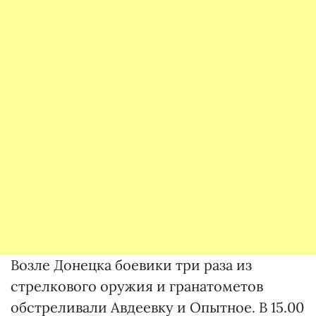
Возле Донецка боевики три раза из
стрелкового оружия и гранатометов
обстреливали Авдеевку и Опытное. В 15.00