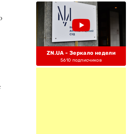
о
с
ZN.UA - Зеркало недели
5610 подписчиков
с