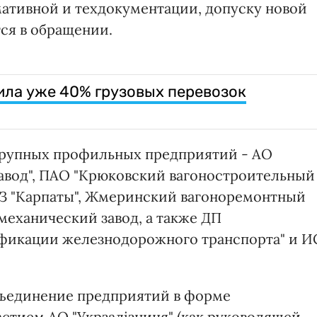
ативной и техдокументации, допуску новой
ся в обращении.
ла уже 40% грузовых перевозок
крупных профильных предприятий - АО
завод", ПАО "Крюковский вагоностроительный
ДМЗ "Карпаты", Жмеринский вагоноремонтный
механический завод, а также ДП
ификации железнодорожного транспорта" и И
бъединение предприятий в форме
стием АО "Укрзалізниця" (как руководящей