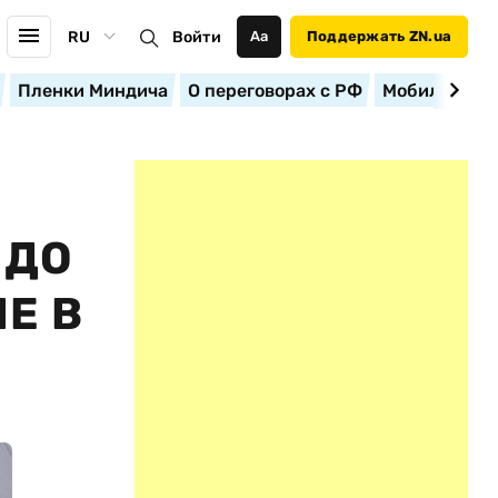
RU
Войти
Аа
Поддержать ZN.ua
Пленки Миндича
О переговорах с РФ
Мобилизация
 ДО
Е В