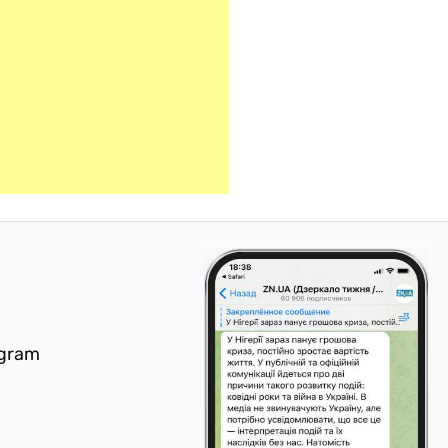
egram