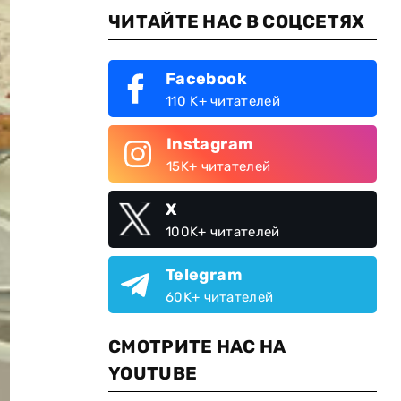
ЧИТАЙТЕ НАС В СОЦСЕТЯХ
Facebook
110 K+ читателей
Instagram
15K+ читателей
X
100K+ читателей
Telegram
60K+ читателей
СМОТРИТЕ НАС НА
YOUTUBE