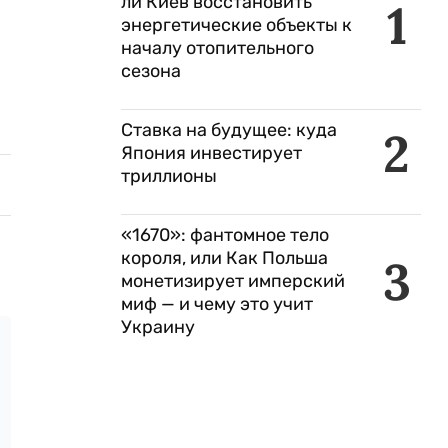
ли Киев восстановить
1
энергетические объекты к
началу отопительного
сезона
Ставка на будущее: куда
2
Япония инвестирует
триллионы
«1670»: фантомное тело
короля, или Как Польша
3
монетизирует имперский
миф — и чему это учит
Украину