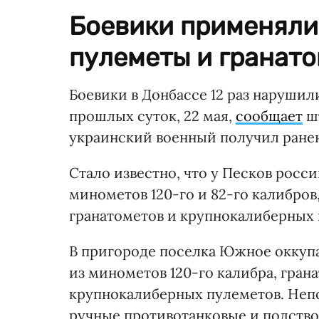
Боевики применяли
пулеметы и гранато
Боевики в Донбассе 12 раз наруши
прошлых суток, 22 мая,
сообщает
шт
украинский военный получил ране
Стало известно, что у Песков рос
минометов 120-го и 82-го калибров
гранатометов и крупнокалиберных 
В пригороде поселка Южное оккуп
из минометов 120-го калибра, гран
крупнокалиберных пулеметов. Неп
ручные противотанковые и подство