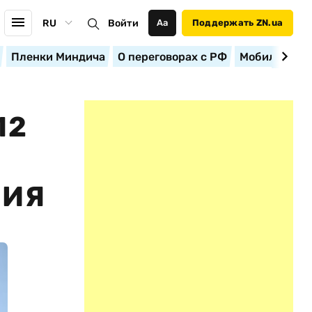
RU
Войти
Аа
Поддержать ZN.ua
Пленки Миндича
О переговорах с РФ
Мобилизация
12
НИЯ