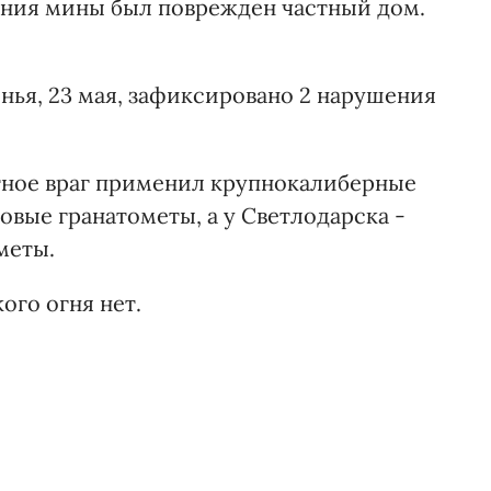
дания мины был поврежден частный дом.
енья, 23 мая, зафиксировано 2 нарушения
итное враг применил крупнокалиберные
вые гранатометы, а у Светлодарска -
меты.
ого огня нет.