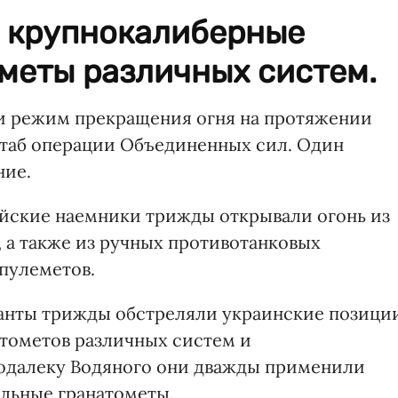
 крупнокалиберные
меты различных систем.
ли режим прекращения огня на протяжении
аб операции Объединенных сил. Один
ние.
сийские наемники трижды открывали огонь из
, а также из ручных противотанковых
пулеметов.
анты трижды обстреляли украинские позици
атометов различных систем и
одалеку Водяного они дважды применили
льные гранатометы.