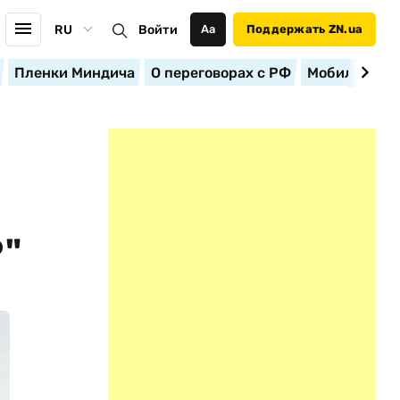
RU
Войти
Аа
Поддержать ZN.ua
Пленки Миндича
О переговорах с РФ
Мобилизация
"