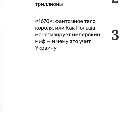
триллионы
«1670»: фантомное тело
короля, или Как Польша
3
монетизирует имперский
миф — и чему это учит
Украину