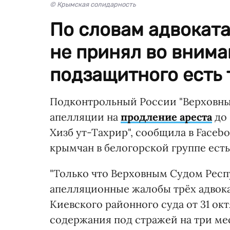
© Крымская солидарность
По словам адвоката
не принял во вниман
подзащитного есть 
Подконтрольный России "Верховны
апелляции на
продление ареста
до
Хизб ут-Тахрир", сообщила в Faceb
крымчан в белогорской группе есть
"Только что Верховным Судом Рес
апелляционные жалобы трёх адвока
Киевского районного суда от 31 окт
содержания под стражей на три мес