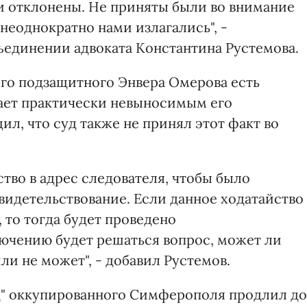
 отклонены. Не приняты были во внимание
неоднократно нами излагались", -
единении адвоката Константина Рустемова.
его подзащитного Энвера Омерова есть
лает практически невыносимым его
ил, что суд также не принял этот факт во
ство в адрес следователя, чтобы было
идетельствование. Если данное ходатайство
 то тогда будет проведено
лючению будет решаться вопрос, может ли
и не может", - добавил Рустемов.
д" оккупированного Симферополя продлил до