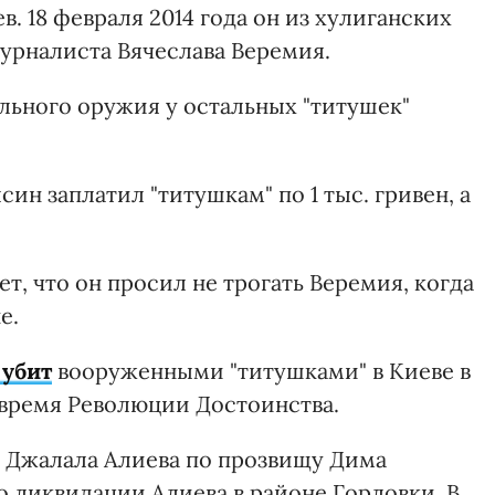
. 18 февраля 2014 года он из хулиганских
урналиста Вячеслава Веремия.
льного оружия у остальных "титушек"
син заплатил "титушкам" по 1 тыс. гривен, а
ет, что он просил не трогать Веремия, когда
е.
 убит
вооруженными "титушками" в Киеве в
во время Революции Достоинства.
о Джалала Алиева по прозвищу Дима
 о ликвидации Алиева в районе Горловки. В