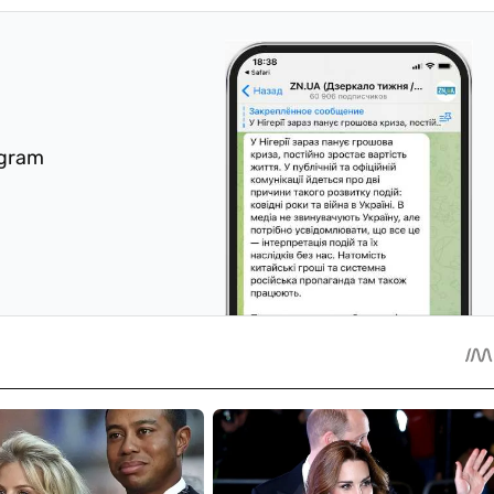
egram