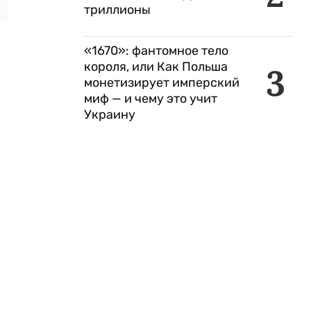
триллионы
«1670»: фантомное тело
короля, или Как Польша
3
монетизирует имперский
миф — и чему это учит
Украину