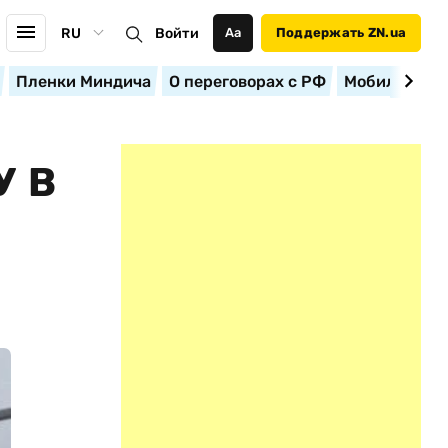
RU
Войти
Аа
Поддержать ZN.ua
Пленки Миндича
О переговорах с РФ
Мобилизация
У В