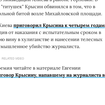
"титушек" Крысин обвинялся в том, что в
ольной битой возле Михайловской площади.
 Киева
приговорил Крысина к четырем годам
одив от наказания с испытательным сроком в
вою вину в хулиганстве и нанесении телесных
 умышленное убийство журналиста.
RELATED VIDEO
ремия читайте в материале Евгении
говор Крысину, напавшему на журналиста в