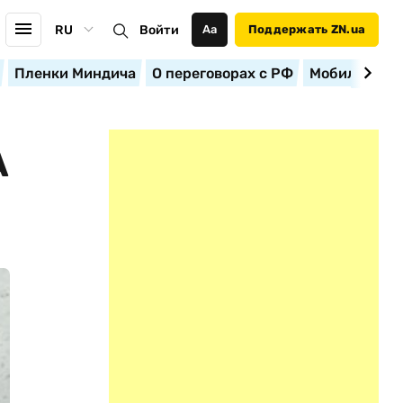
RU
Войти
Аа
Поддержать ZN.ua
Пленки Миндича
О переговорах с РФ
Мобилизация
А