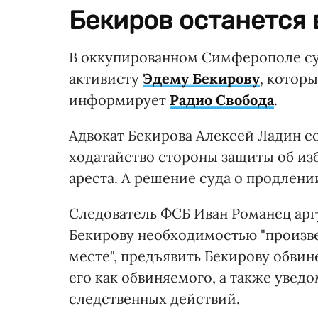
Бекиров останется в
В оккупированном Симферополе су
активисту
Эдему Бекирову
, которы
информирует
Радио Свобода
.
Адвокат Бекирова Алексей Ладин со
ходатайство стороны защиты об из
ареста. А решение суда о продлени
Следователь ФСБ Иван Романец ар
Бекирову необходимостью "произве
месте", предъявить Бекирову обвин
его как обвиняемого, а также увед
следственных действий.