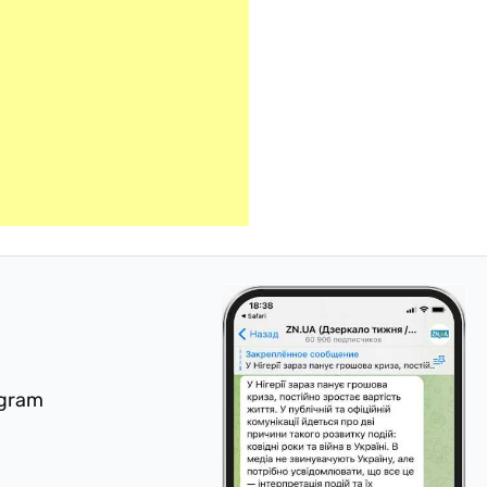
egram