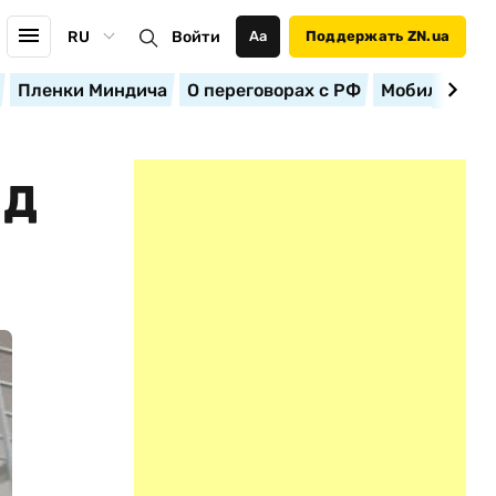
RU
Войти
Аа
Поддержать ZN.ua
Пленки Миндича
О переговорах с РФ
Мобилизация
ОД