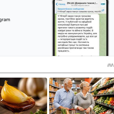
egram