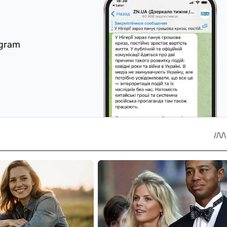
egram