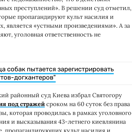
вных преступлений». В решении суд отметил,
оторые пропагандируют культ насилия и
, является «устными произведениями». А за
няют, уголовная ответственность не
ца собак пытается зарегистрировать
тов-догхантеров"
кий районный суд Киева избрал Святогору
ия под стражей
сроком на 60 суток без права
зы, которая проводилась в рамках уголовного
ния и высказывания 43-летнего киевлянина
е, пропагандирующих культ насилия и