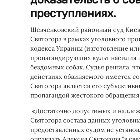
преступлениях.
Шевченковский районный суд Киева 
Святогора в рамках уголовного произ
кодекса Украины (изготовление ил
пропагандирующих культ насилия и
бездомных собак. Судья решила, что
действиях обвиняемого имеется со
Святогора является его субъективн
пропагандой жестокого обращения
«Достаточно допустимых и надлежа
Святогора состава данных уголовн
предоставленных судом не установл
оправдать Алексея Святогора "в свя