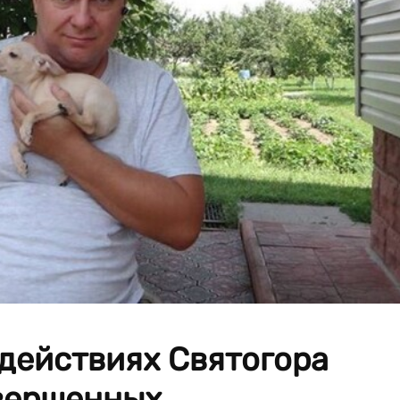
 действиях Святогора
овершенных