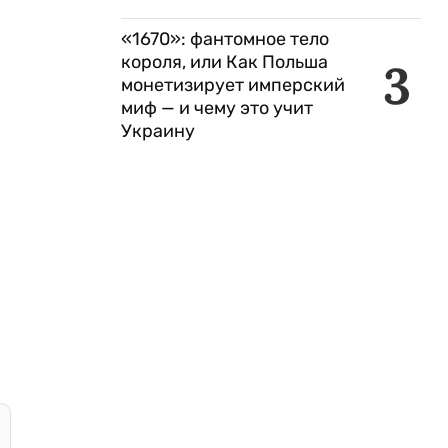
«1670»: фантомное тело
короля, или Как Польша
3
монетизирует имперский
миф — и чему это учит
Украину