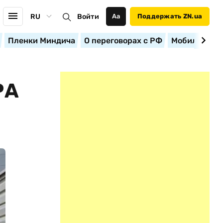
RU
Войти
Аа
Поддержать ZN.ua
Пленки Миндича
О переговорах с РФ
Мобилизация
РА